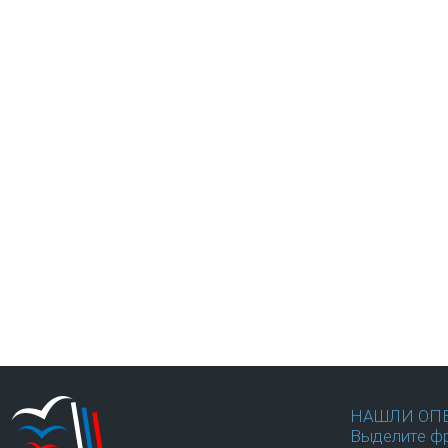
НАШЛИ ОП
Выделите фр