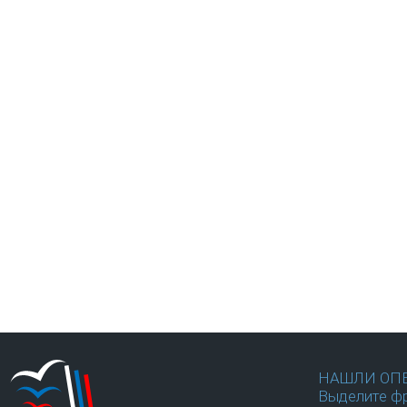
НАШЛИ ОП
Выделите фр