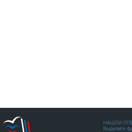
НАШЛИ ОП
Выделите фр