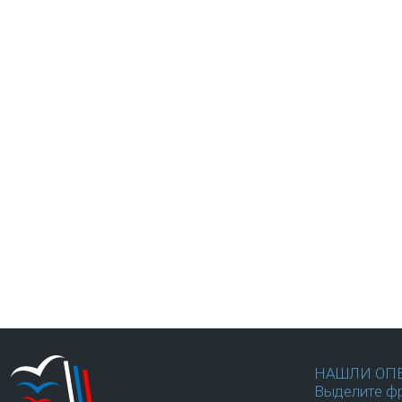
НАШЛИ ОП
Выделите фр