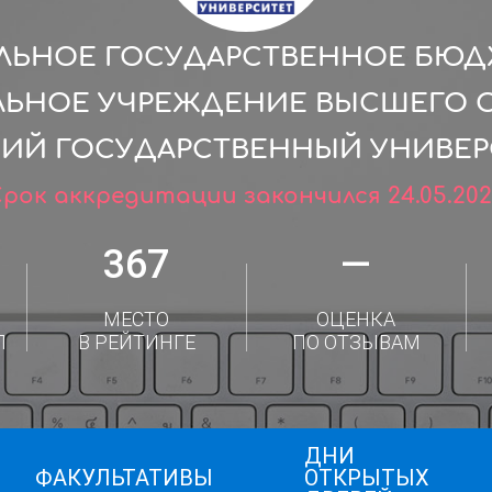
ЛЬНОЕ ГОСУДАРСТВЕННОЕ БЮ
ЛЬНОЕ УЧРЕЖДЕНИЕ ВЫСШЕГО 
КИЙ ГОСУДАРСТВЕННЫЙ УНИВЕР
рок аккредитации закончился 24.05.20
367
—
МЕСТО
ОЦЕНКА
Л
В РЕЙТИНГЕ
ПО ОТЗЫВАМ
ДНИ
ФАКУЛЬТАТИВЫ
ОТКРЫТЫХ