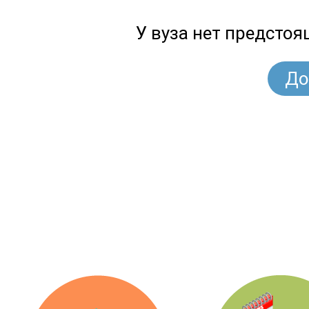
У вуза нет предсто
До