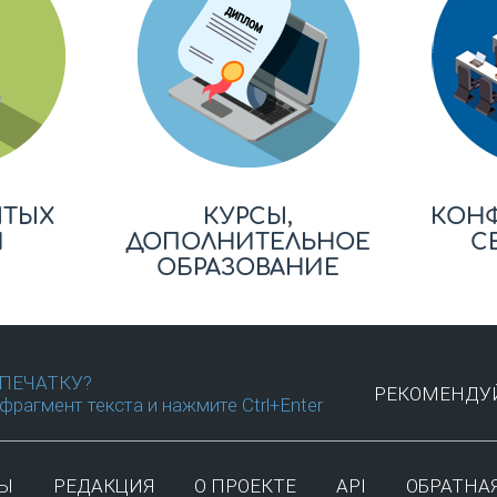
ЫТЫХ
КУРСЫ,
КОН
Й
ДОПОЛНИТЕЛЬНОЕ
С
ОБРАЗОВАНИЕ
ПЕЧАТКУ?
РЕКОМЕНДУЙ
фрагмент текста и нажмите Ctrl+Enter
ТЫ
РЕДАКЦИЯ
О ПРОЕКТЕ
API
ОБРАТНАЯ