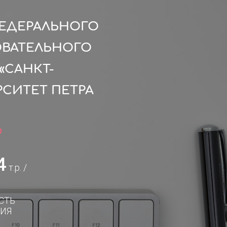
ФЕДЕРАЛЬНОГО
ОВАТЕЛЬНОГО
«САНКТ-
СИТЕТ ПЕТРА
9
4
т.р. /
СТЬ
ИЯ