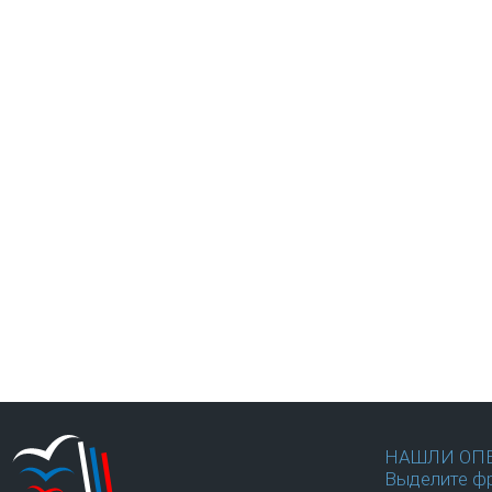
НАШЛИ ОП
Выделите фр