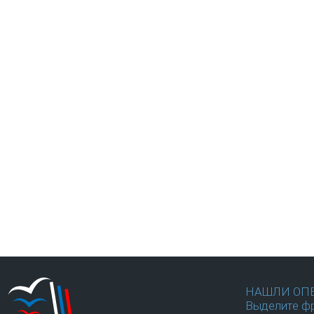
НАШЛИ ОП
Выделите фр