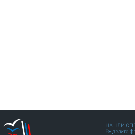
НАШЛИ ОП
Выделите фр