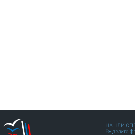
НАШЛИ ОП
Выделите фр