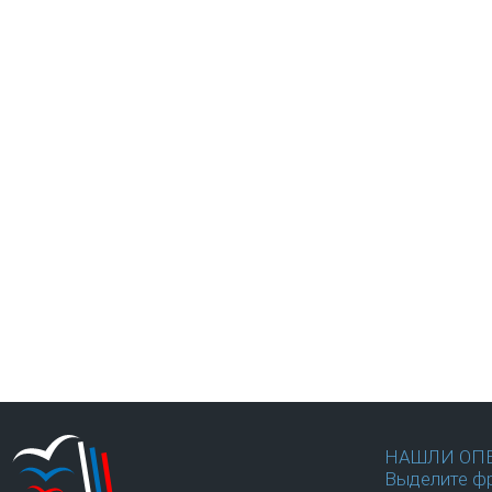
НАШЛИ ОП
Выделите фр