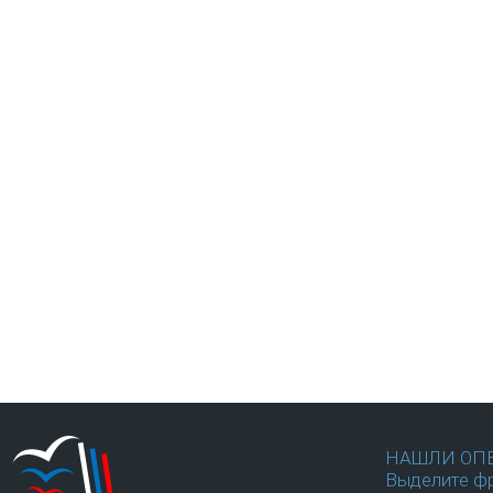
НАШЛИ ОП
Выделите фр