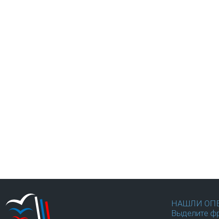
НАШЛИ ОП
Выделите фр