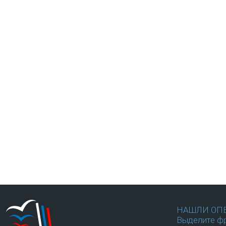
НАШЛИ ОП
Выделите фр