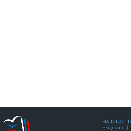
НАШЛИ ОП
Выделите фр