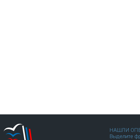
НАШЛИ ОП
Выделите фр