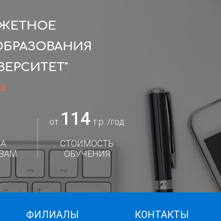
ДЖЕТНОЕ
ОБРАЗОВАНИЯ
ЕРСИТЕТ"
6
114
от
т.р. /год
А
СТОИМОСТЬ
ВАМ
ОБУЧЕНИЯ
ФИЛИАЛЫ
КОНТАКТЫ