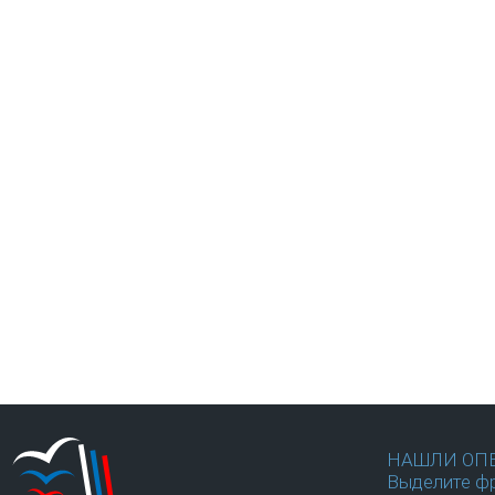
НАШЛИ ОП
Выделите фр