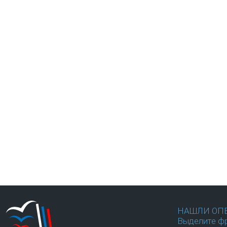
НАШЛИ ОП
Выделите фр