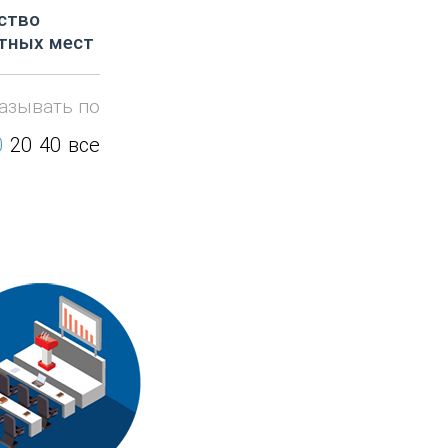
ство
тных мест
азывать по
0
20
40
все