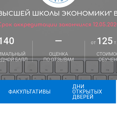
"ВЫСШЕЙ ШКОЛЫ ЭКОНОМИКИ" В 
Срок аккредитации закончился 12.05.202
140
—
125
от
т.
ИМАЛЬНЫЙ
ОЦЕНКА
СТОИМО
ОДНОЙ БАЛЛ
ПО ОТЗЫВАМ
ОБУЧЕН
ДНИ
ФАКУЛЬТАТИВЫ
ОТКРЫТЫХ
ДВЕРЕЙ