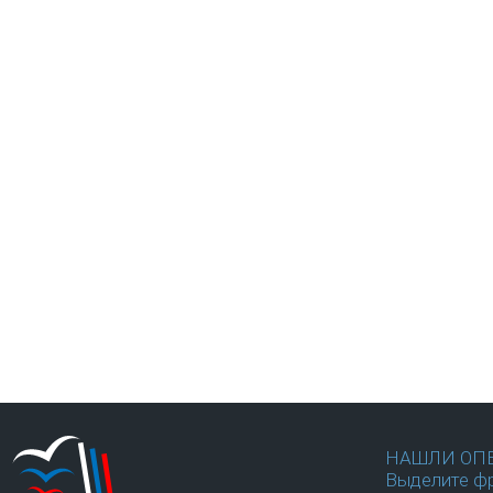
НАШЛИ ОП
Выделите фр