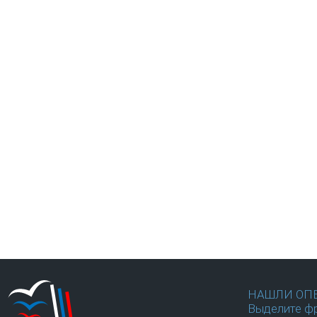
НАШЛИ ОП
Выделите фр