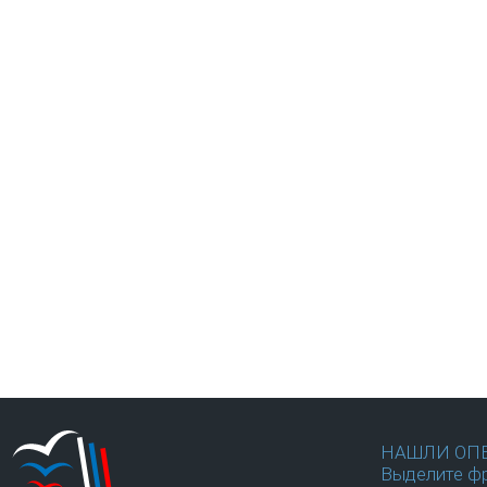
НАШЛИ ОП
Выделите фр