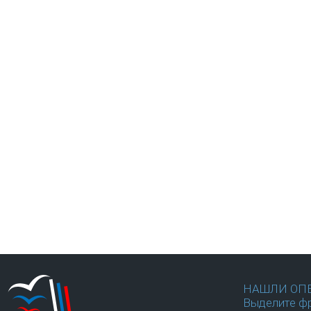
НАШЛИ ОП
Выделите фр