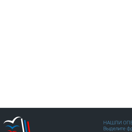
НАШЛИ ОП
Выделите фр