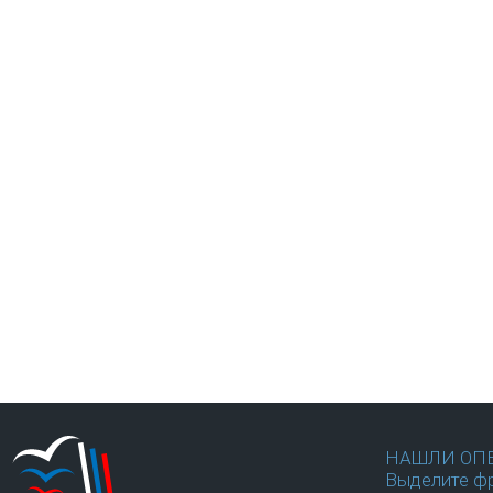
НАШЛИ ОП
Выделите фр