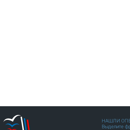
НАШЛИ ОП
Выделите фр