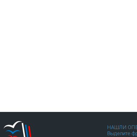
НАШЛИ ОП
Выделите фр