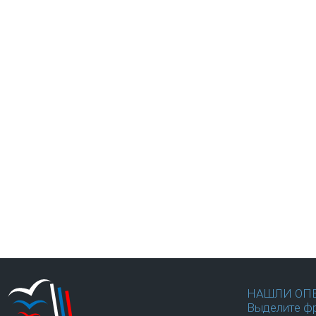
НАШЛИ ОП
Выделите фр