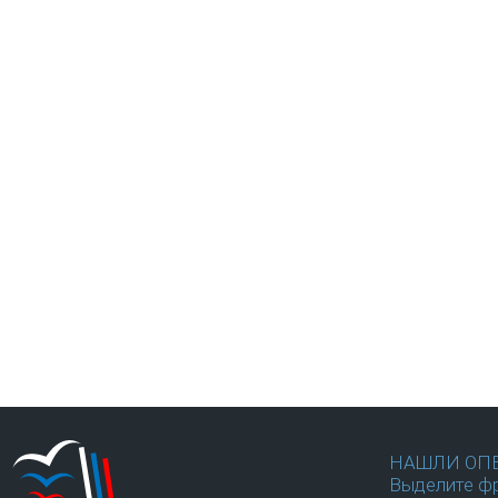
НАШЛИ ОП
Выделите фр