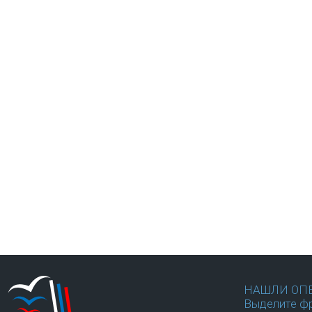
НАШЛИ ОП
Выделите фр