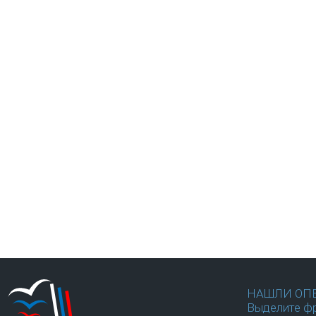
НАШЛИ ОП
Выделите фр