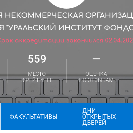
 НЕКОММЕРЧЕСКАЯ ОРГАНИЗА
Я "УРАЛЬСКИЙ ИНСТИТУТ ФОНДО
Срок аккредитации закончился 02.04.202
559
—
МЕСТО
ОЦЕНКА
Л
В РЕЙТИНГЕ
ПО ОТЗЫВАМ
ДНИ
ФАКУЛЬТАТИВЫ
ОТКРЫТЫХ
ДВЕРЕЙ