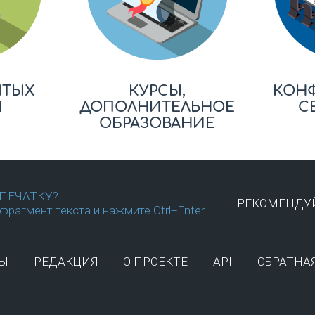
ЫТЫХ
КУРСЫ,
КОН
Й
ДОПОЛНИТЕЛЬНОЕ
С
ОБРАЗОВАНИЕ
ПЕЧАТКУ?
РЕКОМЕНДУЙ
фрагмент текста и нажмите Ctrl+Enter
ТЫ
РЕДАКЦИЯ
О ПРОЕКТЕ
API
ОБРАТНАЯ