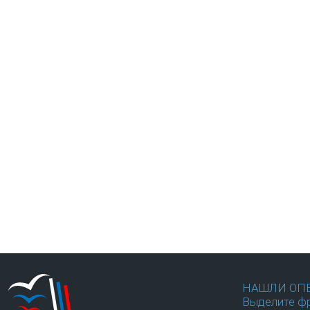
НАШЛИ ОП
Выделите фр