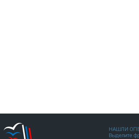
НАШЛИ ОП
Выделите фр