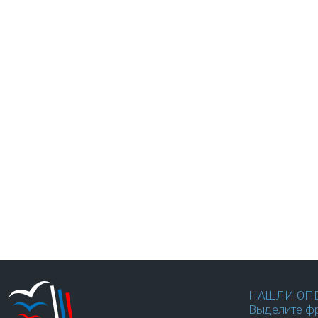
НАШЛИ ОП
Выделите фр