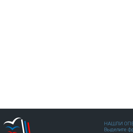
НАШЛИ ОП
Выделите фр