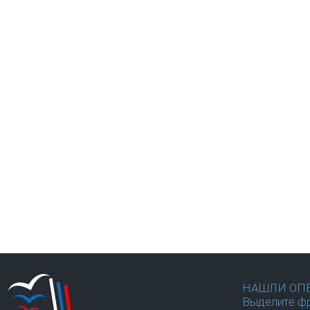
НАШЛИ ОП
Выделите фр