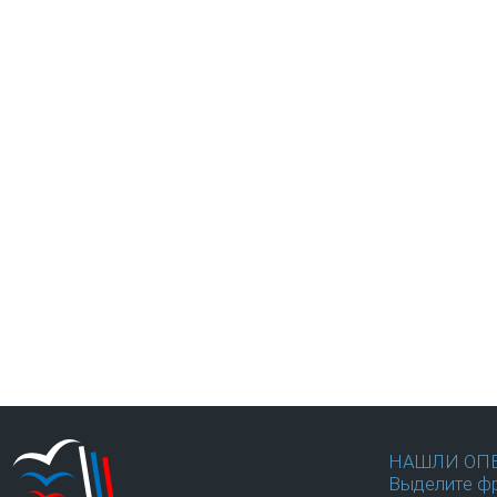
НАШЛИ ОП
Выделите фр