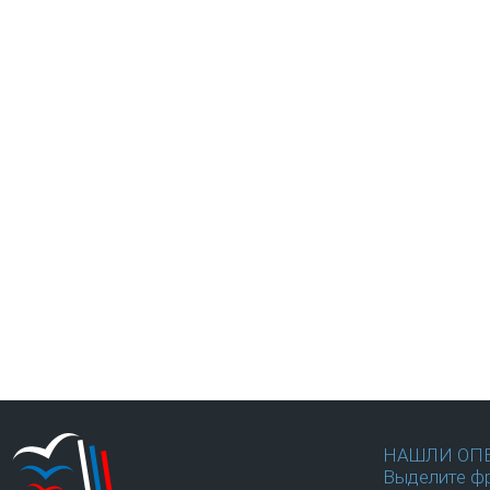
НАШЛИ ОП
Выделите фр