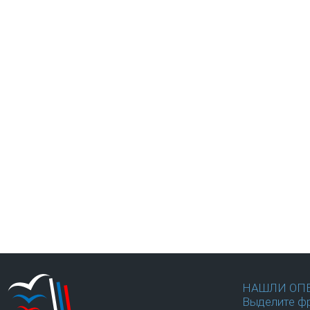
НАШЛИ ОП
Выделите фр