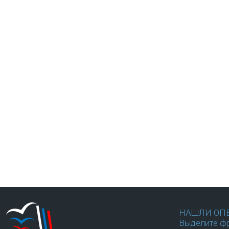
НАШЛИ ОП
Выделите фр