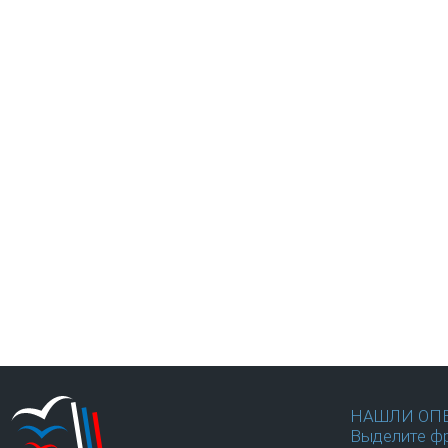
НАШЛИ ОП
Выделите фр