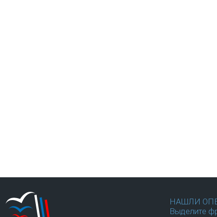
НАШЛИ ОП
Выделите фр