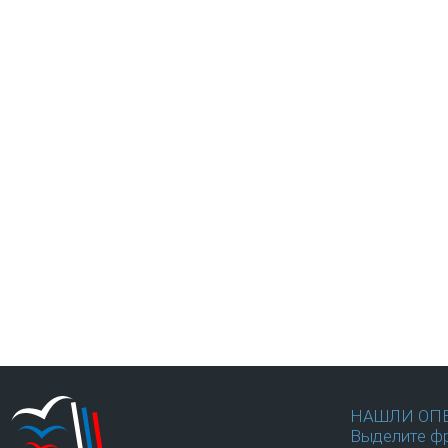
НАШЛИ ОП
Выделите фр