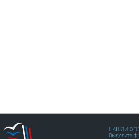
НАШЛИ ОП
Выделите фр