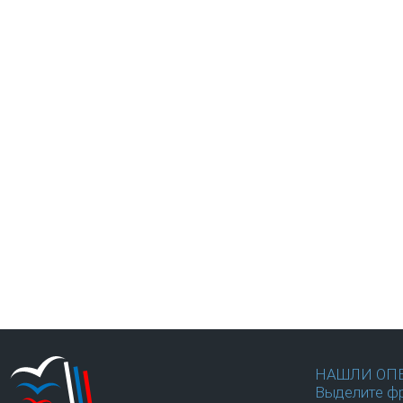
НАШЛИ ОП
Выделите фр