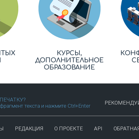
ЫТЫХ
КУРСЫ,
КОН
Й
ДОПОЛНИТЕЛЬНОЕ
С
ОБРАЗОВАНИЕ
ПЕЧАТКУ?
РЕКОМЕНДУЙ
фрагмент текста и нажмите Ctrl+Enter
ТЫ
РЕДАКЦИЯ
О ПРОЕКТЕ
API
ОБРАТНАЯ