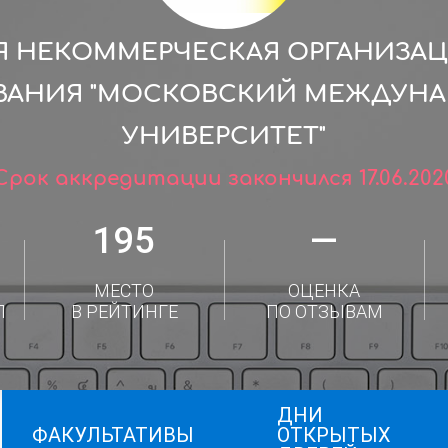
 НЕКОММЕРЧЕСКАЯ ОРГАНИЗА
ВАНИЯ "МОСКОВСКИЙ МЕЖДУН
УНИВЕРСИТЕТ"
Срок аккредитации закончился 17.06.202
195
—
МЕСТО
ОЦЕНКА
Л
В РЕЙТИНГЕ
ПО ОТЗЫВАМ
ДНИ
ФАКУЛЬТАТИВЫ
ОТКРЫТЫХ