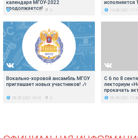
календаря МГОУ-2022
исполняется 1
продолжается!
11.09.2021 12:18
10.09.2021 17:1
0
Вокально-хоровой ансамбль МГОУ
С 6 по 8 сент
приглашает новых участников! 🎶
лекториум «Н
прокачать ак
09.09.2021 19:01
09.09.2021 17:4
0