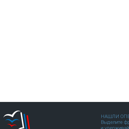
НАШЛИ ОП
Выделите фр
и удерживай